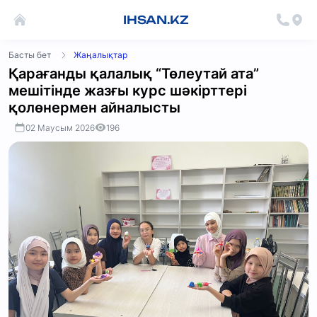
IHSAN.KZ
Басты бет
Жаңалықтар
Қарағанды қалалық “Төлеутай ата”
мешітінде жазғы курс шәкірттері
қолөнермен айналысты
02 Маусым 2026
196