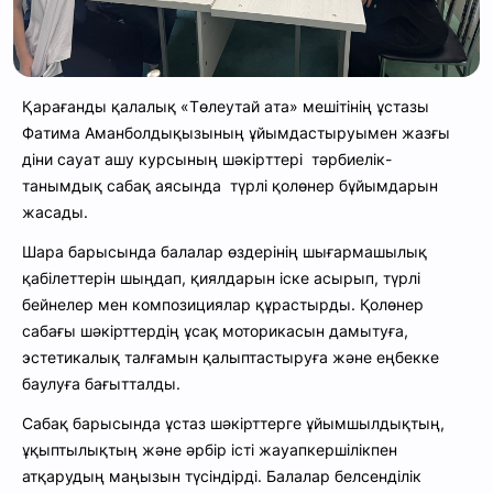
Қарағанды қалалық «Төлеутай ата» мешітінің ұстазы
Фатима Аманболдықызының ұйымдастыруымен жазғы
діни сауат ашу курсының шәкірттері тәрбиелік-
танымдық сабақ аясында түрлі қолөнер бұйымдарын
жасады.
Шара барысында балалар өздерінің шығармашылық
қабілеттерін шыңдап, қиялдарын іске асырып, түрлі
бейнелер мен композициялар құрастырды. Қолөнер
сабағы шәкірттердің ұсақ моторикасын дамытуға,
эстетикалық талғамын қалыптастыруға және еңбекке
баулуға бағытталды.
Сабақ барысында ұстаз шәкірттерге ұйымшылдықтың,
ұқыптылықтың және әрбір істі жауапкершілікпен
атқарудың маңызын түсіндірді. Балалар белсенділік