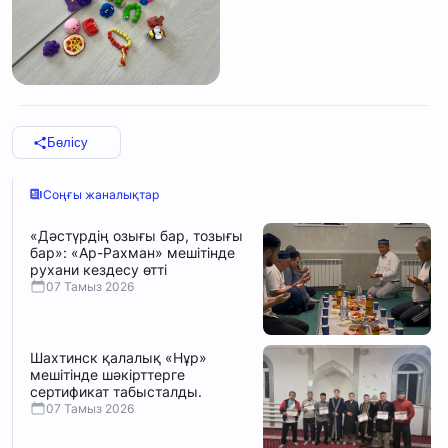
Бөлісу
Соңғы жаналықтар
«Дәстүрдің озығы бар, тозығы
бар»: «Ар-Рахман» мешітінде
рухани кездесу өтті
07 Тамыз 2026
Шахтинск қалалық «Нұр»
мешітінде шәкірттерге
сертификат табысталды.
07 Тамыз 2026