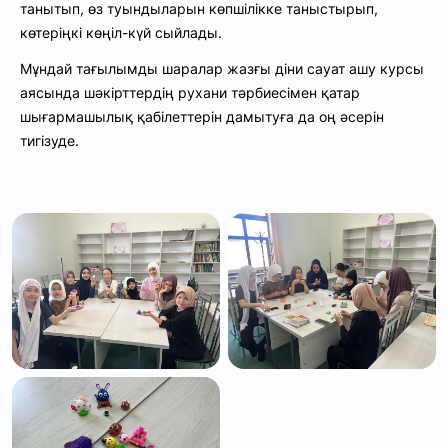
танытып, өз туындыларын көпшілікке таныстырып,
көтеріңкі көңіл-күй сыйлады.
Мұндай тағылымды шаралар жазғы діни сауат ашу курсы
аясында шәкірттердің рухани тәрбиесімен қатар
шығармашылық қабілеттерін дамытуға да оң әсерін
тигізуде.