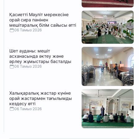
Қасиетті Мәуліт мерекесіне
орай сира пәнінен
мешітаралық білім сайысы өтті
06 Тамыз 2026
Шет ауданы: мешіт
асханасында әктеу және
әрлеу жұмыстары басталды
06 Тамыз 2026
Халықаралық жастар күніне
орай жастармен тағылымды
кездесу өтті
06 Тамыз 2026