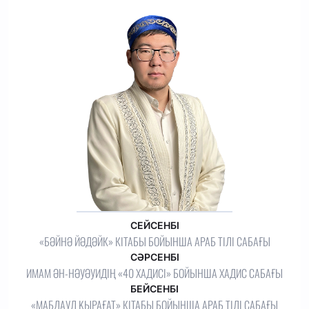
СЕЙСЕНБІ
«БӘЙНӘ ЙӘДӘЙК» КІТАБЫ БОЙЫНША АРАБ ТІЛІ САБАҒЫ
СӘРСЕНБІ
ИМАМ ӘН-НӘУӘУИДІҢ «40 ХАДИСІ» БОЙЫНША ХАДИС САБАҒЫ
БЕЙСЕНБІ
«МАБДАУЛ ҚЫРАҒАТ» КІТАБЫ БОЙЫНША АРАБ ТІЛІ САБАҒЫ