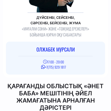
ДҮЙСЕНБІ, СЕЙСЕНБІ,
СӘРСЕНБІ, БЕЙСЕНБІ, ЖҰМА
«МҰҒАЛІМ СӘНИ» ЖӘНЕ «ТӘЖУИД ЕРЕЖЕЛЕРІ»
БОЙЫНША ҚҰРАН ОҚУ САБАҚТАРЫ
ОЛЖАБЕК МУРСАЛИ
17:00 - 20:00
+7(775) 929 1817
ҚАРАҒАНДЫ ОБЛЫСТЫҚ «ӘНЕТ
БАБА» МЕШІТІНІҢ ӘЙЕЛ
ЖАМАҒАТЫНА АРНАЛҒАН
ДӘРІСТЕРІ