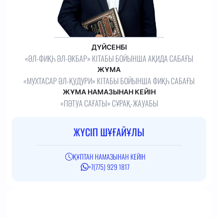
ДҮЙСЕНБІ
«ӘЛ-ФИҚҺ ӘЛ-ӘКБАР» КІТАБЫ БОЙЫНША АҚИДА САБАҒЫ
ЖҰМА
«МУХТАСАР ӘЛ-ҚУДУРИ» КІТАБЫ БОЙЫНША ФИҚҺ САБАҒЫ
ЖҰМА НАМАЗЫНАН КЕЙІН
«ПӘТУА САҒАТЫ» СҰРАҚ-ЖАУАБЫ
ЖҮСІП ШҰҒАЙҰЛЫ
ҚҰПТАН НАМАЗЫНАН КЕЙІН
+7(775) 929 1817