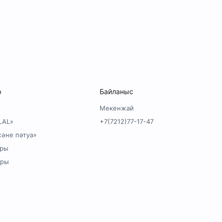
р
Байланыс
Мекенжай
LAL»
+7(7212)77-17-47
және пәтуа»
оры
оры