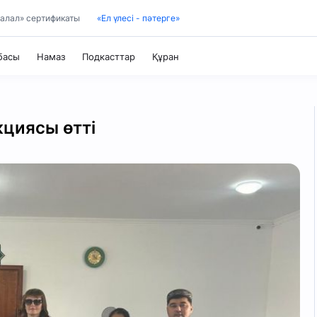
алал» сертификаты
«Ел үлесі - пәтерге»
Құран
басы
Намаз
Подкасттар
Тәжуид
кциясы өтті