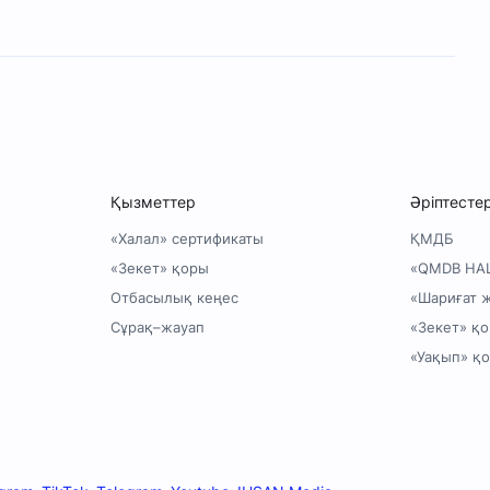
Қызметтер
Әріптесте
«Халал» сертификаты
ҚМДБ
«Зекет» қоры
«QMDB HA
Отбасылық кеңес
«Шариғат 
Сұрақ–жауап
«Зекет» қ
«Уақып» қ