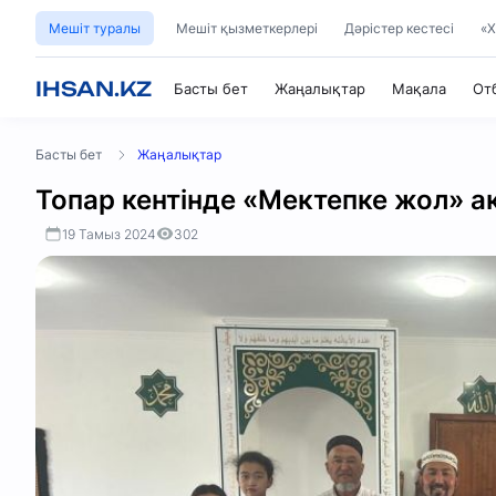
Мешіт туралы
Мешіт қызметкерлері
Дәрістер кестесі
«Х
IHSAN.KZ
Басты бет
Жаңалықтар
Мақала
От
Басты бет
Жаңалықтар
Топар кентінде «Мектепке жол» а
19 Тамыз 2024
302