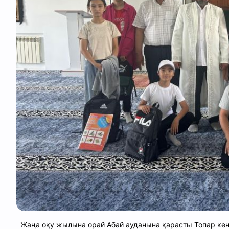
Жаңа оқу жылына орай Абай ауданына қарасты Топар кен