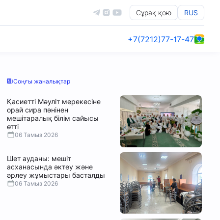
Сұрақ қою
RUS
+7(7212)77-17-47
Соңғы жаналықтар
Қасиетті Мәуліт мерекесіне
орай сира пәнінен
мешітаралық білім сайысы
өтті
06 Тамыз 2026
Шет ауданы: мешіт
асханасында әктеу және
әрлеу жұмыстары басталды
06 Тамыз 2026