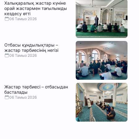
Халықаралық жастар күніне
орай жастармен тағылымды
кездесу өтті
06 Тамыз 2026
Отбасы құндылықтары –
жастар тәрбиесінің негізі
06 Тамыз 2026
Жастар тәрбиесі – отбасыдан
басталады
06 Тамыз 2026