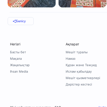
Бөлісу
Негізгі
Ақпарат
Басты бет
Мешіт туралы
Мақала
Намаз
Жаңалықтар
Құран және Тәжуид
Ihsan Media
Ислам қабылдау
Мешіт қызметкерлері
Дәрістер кестесі