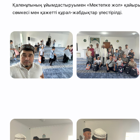
Қаленұлының ұйымдастыруымен «Мектепке жол» қайыр
сөмкесі мен қажетті құрал-жабдықтар үлестірілді.