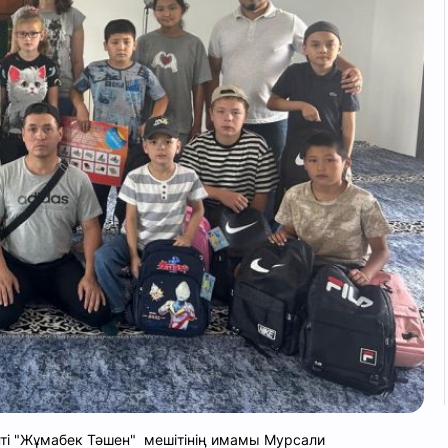
ті "Жұмабек Тәшен" мешітінің имамы Мурсали