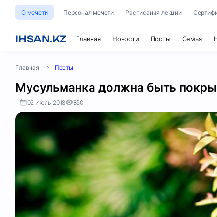
О мечети
Персонал мечети
Расписания лекции
Сертифи
IHSAN.KZ
Главная
Новости
Посты
Семья
Главная
Посты
Мусульманка должна быть покрыт
02 Июль 2018
850