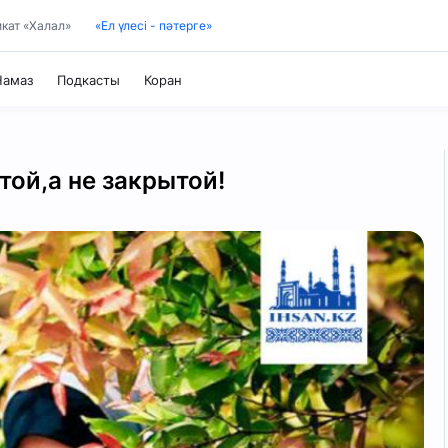
кат «Халал»
«Ел үлесі - пәтерге»
Коран
Намаз
Подкасты
Таджвид
ой,а не закрытой!