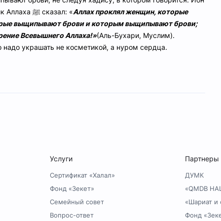
ик Аллаха
ﷺ
сказал: «
Аллах проклял женщин, которые
торые выщипывают брови и которым выщипывают брови;
рение Всевышнего Аллаха!»
(Аль-Бухари, Муслим).
 надо украшать не косметикой, а нуром сердца.
Услуги
Партнеры
Сертификат «Халал»
ДУМК
Фонд «Зекет»
«QMDB HA
Семейный совет
«Шариат и 
Вопрос-ответ
Фонд «Зек