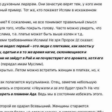
 духовным лидерам. Они зачастую верят тем, у кого иное
йный пример. Тот же, кто покажет Ислам в искаженном
ение? К сожалению, не все понимают правильный смысл
ля того, чтобы покрыть голову. Часто можно увидеть, что
ама, т.е. платье может быть выше колен и т.д.
семи требованиями Ислама! Не зря Пророк
ﷺ
сказал:
не видел: первый – это люди с плетками, как хвосты у
 одетые и в то же время нагие, склоняющиеся и
не зайдут в Рай и не почувствуют его аромата, хотя его
 (передал имам Муслим).
крытых. Летом можно встретить женщин в платках, но, к
 как полагается мусульманке. Отец, заметив небольшую
илась и спросила: «
Неужели и за это будет грех?
» На что
ореть в пламени Ада
. Ведь мы в состоянии избежать этого.
которой ее одарил Всевышний. Женщины стараются
ывают брови, не следуя хадису, в котором говорится: Ибн