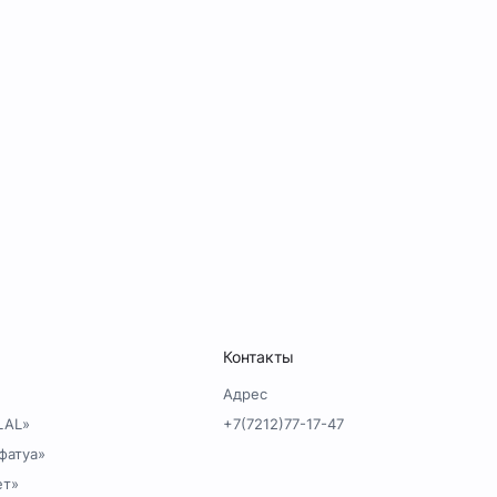
Контакты
Адрес
LAL»
+7(7212)77-17-47
фатуа»
ет»