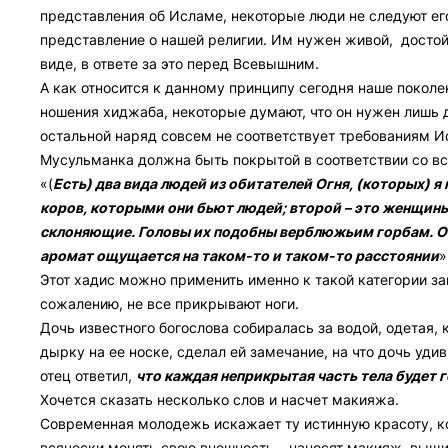
представления об Исламе, некоторые люди не следуют его
представление о нашей религии. Им нужен живой, досто
виде, в ответе за это перед Всевышним.
А как относится к данному принципу сегодня наше покол
ношения хиджаба, некоторые думают, что он нужен лишь д
остальной наряд совсем не соответствует требованиям Исл
Мусульманка должна быть покрытой в соответствии со в
«(
Есть) два вида людей из обитателей Огня, (которых) я 
коров, которыми они бьют людей; второй – это женщины,
склоняющие. Головы их подобны верблюжьим горбам. Они 
аромат ощущается на таком-то и таком-то расстоянии
»
Этот хадис можно применить именно к такой категории за
сожалению, не все прикрывают ноги.
Дочь известного богослова собиралась за водой, одетая,
дырку на ее носке, сделал ей замечание, на что дочь удив
отец ответил,
что каждая неприкрытая часть тела будет г
Хочется сказать несколько слов и насчет макияжа.
Современная молодежь искажает ту истинную красоту, 
всячески менять свою внешность – наносят макияж, выщип