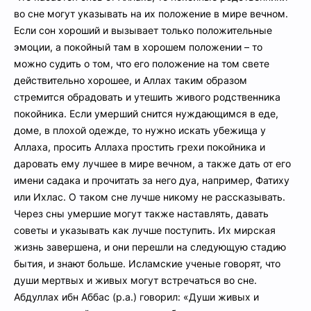
во сне могут указывать на их положение в мире вечном.
Если сон хороший и вызывает только положительные
эмоции, а покойный там в хорошем положении – то
можно судить о том, что его положение на том свете
действительно хорошее, и Аллах таким образом
стремится обрадовать и утешить живого родственника
покойника. Если умерший снится нуждающимся в еде,
доме, в плохой одежде, то нужно искать убежища у
Аллаха, просить Аллаха простить грехи покойника и
даровать ему лучшее в мире вечном, а также дать от его
имени садака и прочитать за него дуа, например, Фатиху
или Ихлас. О таком сне лучше никому не рассказывать.
Через сны умершие могут также наставлять, давать
советы и указывать как лучше поступить. Их мирская
жизнь завершена, и они перешли на следующую стадию
бытия, и знают больше. Исламские ученые говорят, что
души мертвых и живых могут встречаться во сне.
Абдуллах ибн Аббас (р.а.) говорил: «Души живых и