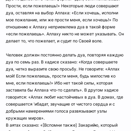
Прости, если пожелаешь!» Некоторые люди совершают
дуа, оставляя на выбор Аллаха: «Если хочешь, исполни
мое пожелание, или же прости меня, если хочешь!» По
отношению к Аллаху неприемлема дуа в такой форме
«если пожелаешь». Аллаху никто не может указывать. Он
делает то, что пожелает, и судит по Своей воле.
Человек должен постоянно делать дуа, повторяя каждую
дуа по семь раз. В хадисе сказано: «Когда совершаете
дуа, четко выразите свою просьбу. Не говорите: «Аллах
мой! Если пожелаешь, прости меня, будь милостив ко
мне, если пожелаешь!» Ибо нет такой силы, которая
заставила бы Аллаха что-то сделать». В другом хадисе
говорится: «Аллах любит настойчивых в дуа. В домах, где
совершается ‘ибадат, звучащие от чистого сердца и с
добрыми намерениями голоса развязывают узлы
кружащих миров».
В аятах сказано: «[Вспомни также] Закарийю, который