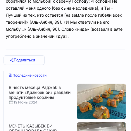
обратился [с мольбой] к своему Господу: «Господи! Не
оставляй меня одного [без сына-наследника], и Ты –
Лучший из тех, кто остается [на земле после гибели всех
творений]» (Аль-Анбия, 89). «И Мы ответили на его
мольбу…» (Аль-Анбия, 90). Слово «нида» (воззвал) в аяте
употреблено в значении «дуа».
Поделиться
Последние новости
В честь месяца Раджаб в
мечети «Қазыбек би» раздали
продуктовые корзины
19 Июнь 2024
МЕЧЕТЬ ҚАЗЫБЕК БИ
ОРГАНИЗОВАЛА САХУР-