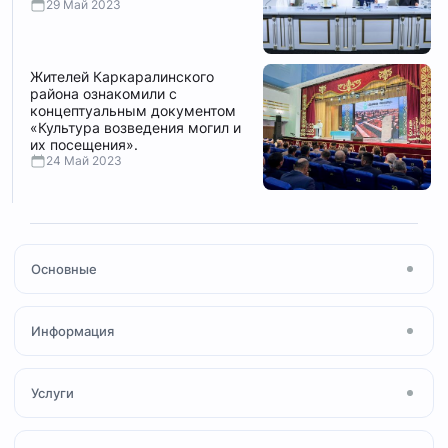
29 Май 2023
Жителей Каркаралинского
района ознакомили с
концептуальным документом
«Культура возведения могил и
их посещения».
24 Май 2023
Основные
Главная
Информация
Посты
Новости
О мечети
Услуги
Ihsan Media
Молитва Намаз
Коран и Таджвид
Сертификат «Халал»