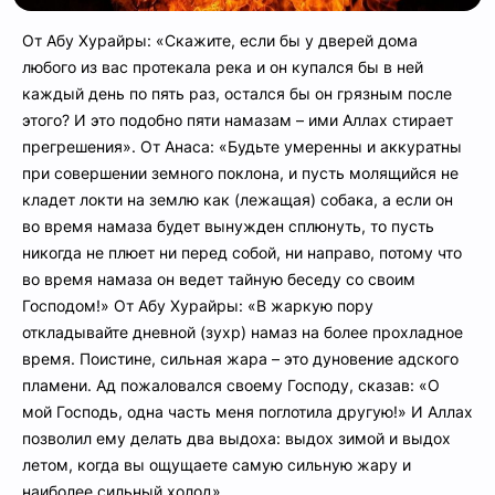
От Абу Хурайры: «Скажите, если бы у дверей дома
любого из вас протекала река и он купался бы в ней
каждый день по пять раз, остался бы он грязным после
этого? И это подобно пяти намазам – ими Аллах стирает
прегрешения». От Анаса: «Будьте умеренны и аккуратны
при совершении земного поклона, и пусть молящийся не
кладет локти на землю как (лежащая) собака, а если он
во время намаза будет вынужден сплюнуть, то пусть
никогда не плюет ни перед собой, ни направо, потому что
во время намаза он ведет тайную беседу со своим
Господом!» От Абу Хурайры: «В жаркую пору
откладывайте дневной (зухр) намаз на более прохладное
время. Поистине, сильная жара – это дуновение адского
пламени. Ад пожаловался своему Господу, сказав: «О
мой Господь, одна часть меня поглотила другую!» И Аллах
позволил ему делать два выдоха: выдох зимой и выдох
летом, когда вы ощущаете самую сильную жару и
наиболее сильный холод».