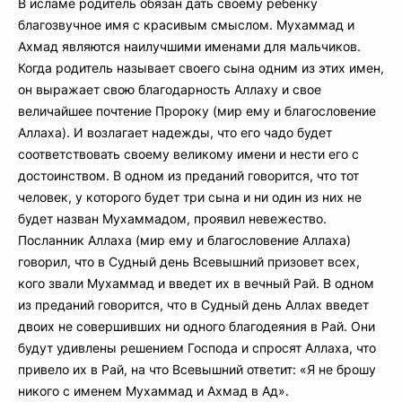
В исламе родитель обязан дать своему ребенку
благозвучное имя с красивым смыслом. Мухаммад и
Ахмад являются наилучшими именами для мальчиков.
Когда родитель называет своего сына одним из этих имен,
он выражает свою благодарность Аллаху и свое
величайшее почтение Пророку (мир ему и благословение
Аллаха). И возлагает надежды, что его чадо будет
соответствовать своему великому имени и нести его с
достоинством. В одном из преданий говорится, что тот
человек, у которого будет три сына и ни один из них не
будет назван Мухаммадом, проявил невежество.
Посланник Аллаха (мир ему и благословение Аллаха)
говорил, что в Судный день Всевышний призовет всех,
кого звали Мухаммад и введет их в вечный Рай. В одном
из преданий говорится, что в Судный день Аллах введет
двоих не совершивших ни одного благодеяния в Рай. Они
будут удивлены решением Господа и спросят Аллаха, что
привело их в Рай, на что Всевышний ответит: «Я не брошу
никого с именем Мухаммад и Ахмад в Ад».