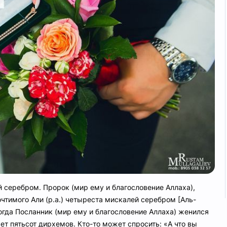
 серебром. Пророк (мир ему и благословение Аллаха),
очтимого Али (р.а.) четыреста мискалей серебром [Аль-
огда Посланник (мир ему и благословение Аллаха) женился
яет пятьсот дирхемов. Кто-то может спросить: «А что вы