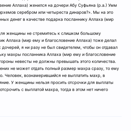
вение Аллаха) женился на дочери Абу Суфьяна (р.а.) Умм
 дирхемов серебром или четыреста динаров?». Мы на это
ных денег в качестве подарка посланнику Аллаха (мир
 для женщины не стремитесь к слишком большому
ник Аллаха (мир ему и благословение Аллаха) тоже делал
 дочерей, я ни разу не был свидетелем, чтобы он отдавал
ьку махры посланника Аллаха (мир ему и благословение
стороны невесты не должны превышать этого количества.
ених не может отдать полный размер махра сразу, то ему
о. Человек, вознамерившийся не выплатить махр, в
яние. У женщины нельзя просить отсрочки для выплаты
отсрочить с выплатой махра, тогда в этом нет ничего