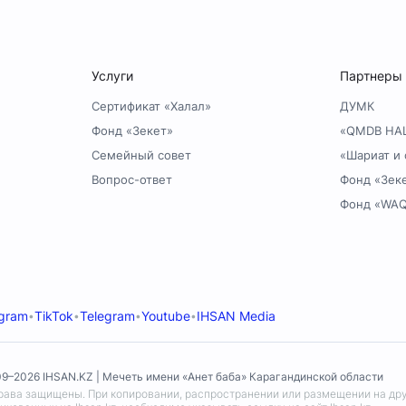
Услуги
Партнеры
Сертификат «Халал»
ДУМК
Фонд «Зекет»
«QMDB HA
Семейный совет
«Шариат и 
Вопрос-ответ
Фонд «Зек
Фонд «WA
agram
TikTok
Telegram
Youtube
IHSAN Media
•
•
•
•
9–2026 IHSAN.KZ | Мечеть имени «Анет баба» Карагандинской области
рава защищены. При копировании, распространении или размещении на дру