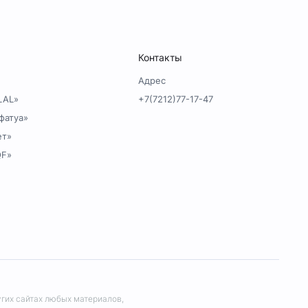
Контакты
Адрес
LAL»
+7(7212)77-17-47
фатуа»
ет»
QF»
гих сайтах любых материалов,