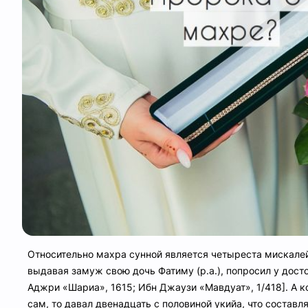
Относительно махра сунной является четыреста мискалей
выдавая замуж свою дочь Фатиму (р.а.), попросил у дост
Аджри «Шариа», 1615; Ибн Джаузи «Мавдуат», 1/418]. А к
сам, то давал двенадцать с половиной укийа, что составл