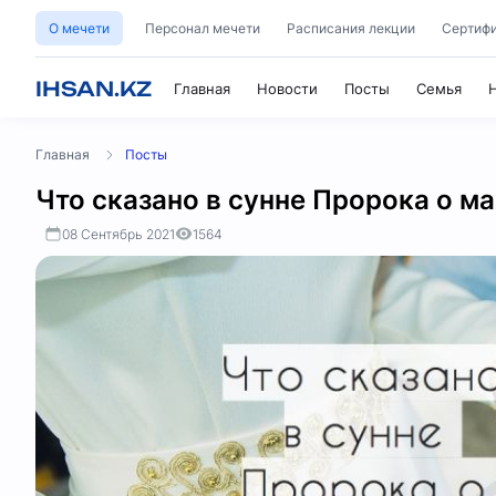
О мечети
Персонал мечети
Расписания лекции
Сертифи
IHSAN.KZ
Главная
Новости
Посты
Семья
Главная
Посты
Что сказано в сунне Пророка о м
08 Сентябрь 2021
1564