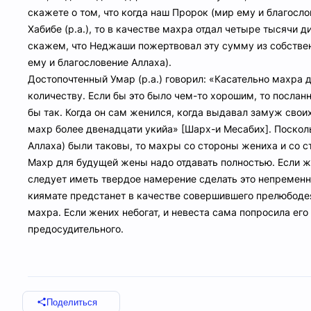
скажете о том, что когда наш Пророк (мир ему и благосло
Хабибе (р.а.), то в качестве махра отдал четыре тысячи
скажем, что Неджаши пожертвовал эту сумму из собствен
ему и благословение Аллаха).
Достопочтенный Умар (р.а.) говорил: «Касательно махра
количеству. Если бы это было чем-то хорошим, то послан
бы так. Когда он сам женился, когда выдавал замуж своих
махр более двенадцати укийа» [Шарх-и Месабих]. Поскол
Аллаха) были таковы, то махры со стороны жениха и со 
Махр для будущей жены надо отдавать полностью. Если ж
следует иметь твердое намерение сделать это непременн
киямате предстанет в качестве совершившего прелюбоде
махра. Если жених небогат, и невеста сама попросила его 
предосудительного.
Поделиться