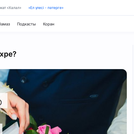
кат «Халал»
«Ел үлесі - пәтерге»
Коран
Намаз
Подкасты
Таджвид
ахре?