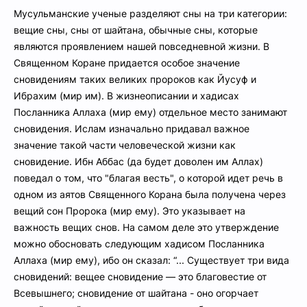
Мусульманские ученые разделяют сны на три категории:
вещие сны, сны от шайтана, обычные сны, которые
являются проявлением нашей повседневной жизни. В
Священном Коране придается особое значение
сновидениям таких великих пророков как Йусуф и
Ибрахим (мир им). В жизнеописании и хадисах
Посланника Аллаха (мир ему) отдельное место занимают
сновидения. Ислам изначально придавал важное
значение такой части человеческой жизни как
сновидение. Ибн Аббас (да будет доволен им Аллах)
поведал о том, что "благая весть", о которой идет речь в
одном из аятов Священного Корана была получена через
вещий сон Пророка (мир ему). Это указывает на
важность вещих снов. На самом деле это утверждение
можно обосновать следующим хадисом Посланника
Аллаха (мир ему), ибо он сказал: “... Существует три вида
сновидений: вещее сновидение — это благовестие от
Всевышнего; сновидение от шайтана - оно огорчает