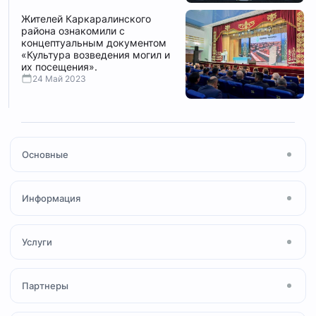
Жителей Каркаралинского
района ознакомили с
концептуальным документом
«Культура возведения могил и
их посещения».
24 Май 2023
Основные
Главная
Информация
Посты
Новости
О мечети
Услуги
Ihsan Media
Молитва Намаз
Коран и Таджвид
Сертификат «Халал»
Партнеры
Принять Ислам
Фонд «Зекет»
Персонал мечети
Семейный совет
ДУМК