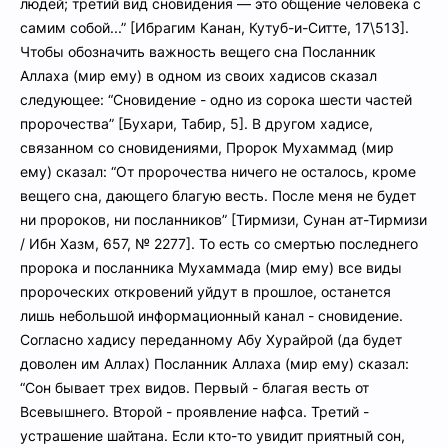
людей; третий вид сновидения — это общение человека с
самим собой...” [Ибрагим Канан, Кутуб-и-Ситте, 17\513].
Чтобы обозначить важность вещего сна Посланник
Аллаха (мир ему) в одном из своих хадисов сказал
следующее: “Сновидение - одно из сорока шести частей
пророчества” [Бухари, Табир, 5]. В другом хадисе,
связанном со сновидениями, Пророк Мухаммад (мир
ему) сказал: “От пророчества ничего не осталось, кроме
вещего сна, дающего благую весть. После меня не будет
ни пророков, ни посланников” [Тирмизи, Сунан ат-Тирмизи
/ Ибн Хазм, 657, № 2277]. То есть со смертью последнего
пророка и посланника Мухаммада (мир ему) все виды
пророческих откровений уйдут в прошлое, останется
лишь небольшой информационный канал - сновидение.
Согласно хадису переданному Абу Хурайрой (да будет
доволен им Аллах) Посланник Аллаха (мир ему) сказал:
“Сон бывает трех видов. Первый - благая весть от
Всевышнего. Второй - проявление нафса. Третий -
устрашение шайтана. Если кто-то увидит приятный сон,