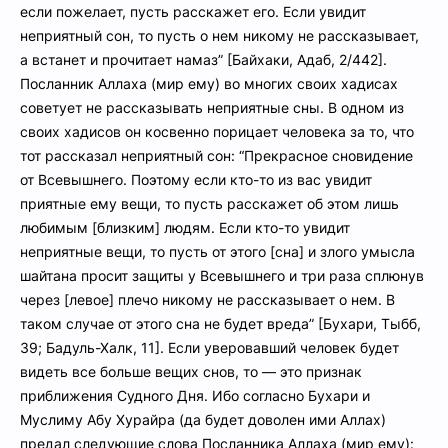
если пожелает, пусть расскажет его. Если увидит
неприятный сон, то пусть о нем никому не рассказывает,
а встанет и прочитает намаз” [Байхаки, Адаб, 2/442].
Посланник Аллаха (мир ему) во многих своих хадисах
советует не рассказывать неприятные сны. В одном из
своих хадисов он косвенно порицает человека за то, что
тот рассказал неприятный сон: “Прекрасное сновидение
от Всевышнего. Поэтому если кто-то из вас увидит
приятные ему вещи, то пусть расскажет об этом лишь
любимым [близким] людям. Если кто-то увидит
неприятные вещи, то пусть от этого [сна] и злого умысла
шайтана просит защиты у Всевышнего и три раза сплюнув
через [левое] плечо никому не рассказывает о нем. В
таком случае от этого сна не будет вреда” [Бухари, Тыбб,
39; Бадуль-Халк, 11]. Если уверовавший человек будет
видеть все больше вещих снов, то — это признак
приближения Судного Дня. Ибо согласно Бухари и
Муслиму Абу Хурайра (да будет доволен ими Аллах)
предал следующие слова Посланника Аллаха (мир ему):