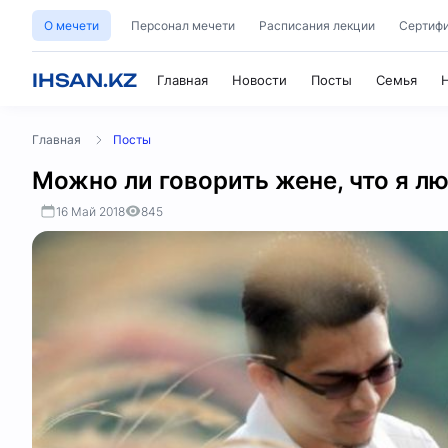
О мечети
Персонал мечети
Расписания лекции
Сертифи
IHSAN.KZ
Главная
Новости
Посты
Семья
Главная
Посты
Можно ли говорить жене, что я л
16 Май 2018
845