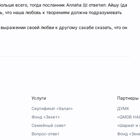
больше всего, тогда посланник Аллаhа
ﷺ
ответил: Айшу (да
ть, что наша любовь к творениям должна подразумевать
выражении своей любви к другому сахабе сказать, что он
Услуги
Партнеры
Сертификат «Халал»
ДУМК
Фонд «Зекет»
«QMDB HA
Семейный совет
«Шариат и 
Вопрос-ответ
Фонд «Зек