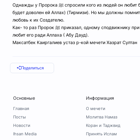
Однажды у Пророка
ﷺ
спросили кого из людей он любит 
будет доволен ей Аллах) (Тирмизи). Но мы должны помни
любовь к их Создателю.
Как- то раз Пророк
ﷺ
приказал, одному сподвижнику при 
любит его ради Аллаха ( Абу Дауд).
Максатбек Каиргалиев устаз р-кой мечети Хазрат Султан
Поделиться
Основные
Информация
Главная
О мечети
Посты
Молитва Намаз
Новости
Коран и Таджвид
Ihsan Media
Принять Ислам