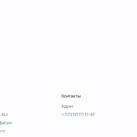
Контакты
Адрес
LAL»
+7(7212)77-17-47
фатуа»
ет»