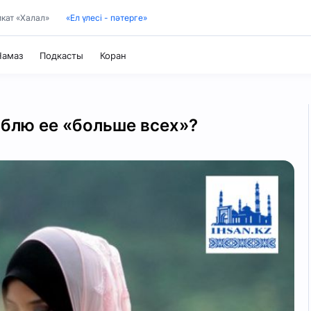
кат «Халал»
«Ел үлесі - пәтерге»
Коран
Намаз
Подкасты
Таджвид
юблю ее «больше всех»?