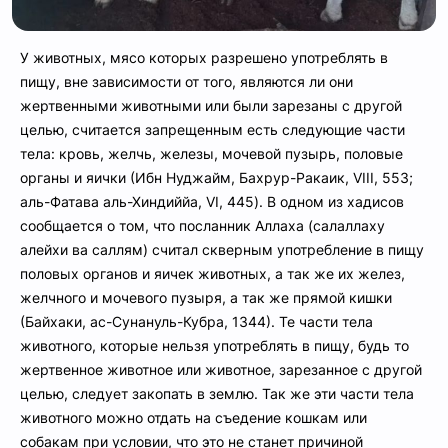
У животных, мясо которых разрешено употреблять в
пищу, вне зависимости от того, являются ли они
жертвенными животными или были зарезаны с другой
целью, считается запрещенным есть следующие части
тела: кровь, желчь, железы, мочевой пузырь, половые
органы и яички (Ибн Нуджайм, Бахрур-Ракаик, VIII, 553;
аль-Фатава аль-Хиндиййа, VI, 445). В одном из хадисов
сообщается о том, что посланник Аллаха (салаллаху
алейхи ва саллям) считал скверным употребление в пищу
половых органов и яичек животных, а так же их желез,
желчного и мочевого пузыря, а так же прямой кишки
(Байхаки, ас-Сунануль-Кубра, 1344). Те части тела
животного, которые нельзя употреблять в пищу, будь то
жертвенное животное или животное, зарезанное с другой
целью, следует закопать в землю. Так же эти части тела
животного можно отдать на съедение кошкам или
собакам при условии, что это не станет причиной